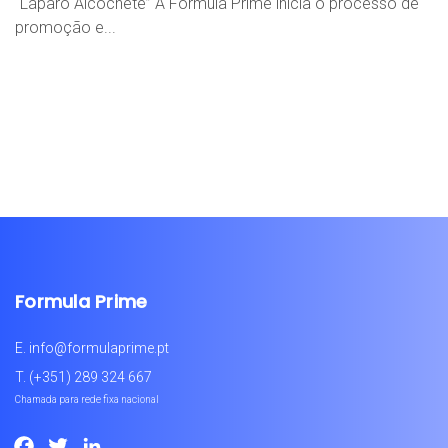
“Láparo Alcochete” A Formula Prime inicia o processo de
promoção e...
Formula Prime
E.
info@formulaprime.pt
T.
(+351) 289 324 667
Chamada para rede fixa nacional
Facebook
Twitter
LinkedIn