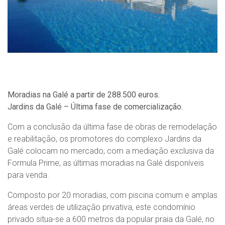
Moradias na Galé a partir de 288.500 euros.
Jardins da Galé – Última fase de comercialização.
Com a conclusão da última fase de obras de remodelação
e reabilitação, os promotores do complexo Jardins da
Galé colocam no mercado, com a mediação exclusiva da
Formula Prime, as últimas moradias na Galé disponíveis
para venda.
Composto por 20 moradias, com piscina comum e amplas
áreas verdes de utilização privativa, este condomínio
privado situa-se a 600 metros da popular praia da Galé, no