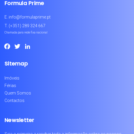
Formula Prime
E.
info@formulaprime.pt
T.
(+351) 289 324 667
Chamada para rede fixa nacional
Facebook
Twitter
LinkedIn
Sitemap
Imóveis
Férias
Quem Somos
Contactos
Newsletter
Seja o primeiro a receber toda a informação sobre os nossos