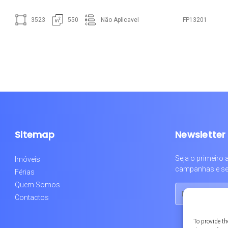
3523
550
Não Aplicavel
FP13201
Sitemap
Newsletter
Seja o primeiro
Imóveis
campanhas e se
Férias
Quem Somos
Contactos
To provide th