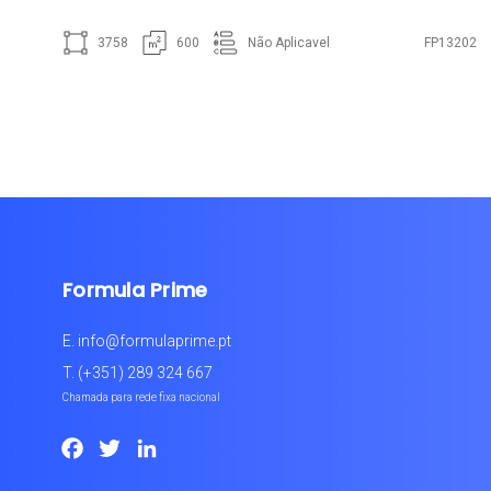
3758
600
Não Aplicavel
FP13202
Formula Prime
E.
info@formulaprime.pt
T.
(+351) 289 324 667
Chamada para rede fixa nacional
Facebook
Twitter
LinkedIn