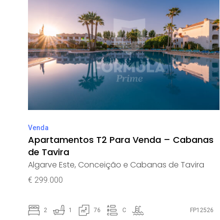
Venda
Apartamentos T2 Para Venda – Cabanas
de Tavira
Algarve Este
,
Conceição e Cabanas de Tavira
€ 299.000
2
1
76
C
FP12526