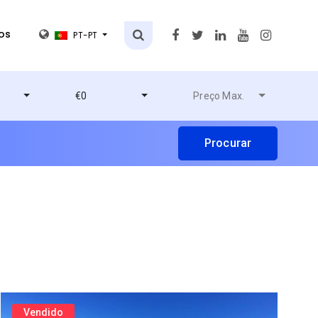
os
PT-PT
€0
Preço Max.
Vendido