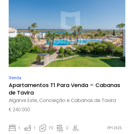
Venda
Apartamentos T1 Para Venda – Cabanas
de Tavira
Algarve Este
,
Conceição e Cabanas de Tavira
€ 240.000
1
1
73
C
FP12525