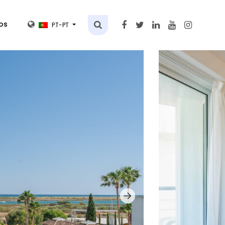
os
PT-PT