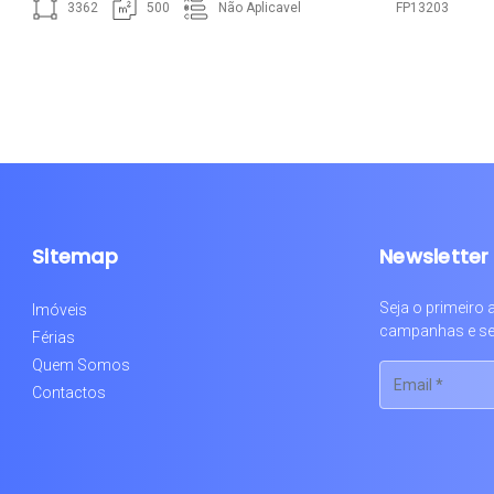
3362
500
Não Aplicavel
FP13203
Sitemap
Newsletter
Seja o primeiro
Imóveis
campanhas e se
Férias
Quem Somos
Contactos