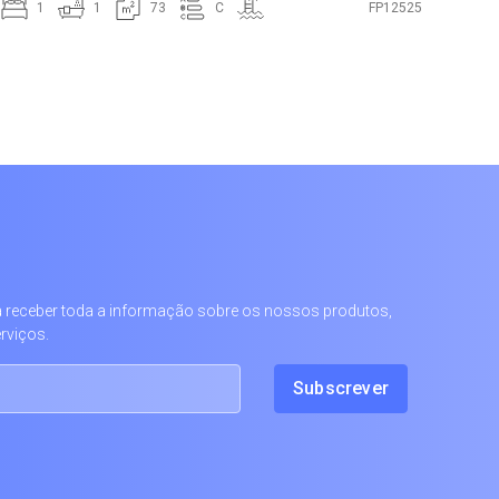
1
1
73
C
FP12525
 a receber toda a informação sobre os nossos produtos,
rviços.