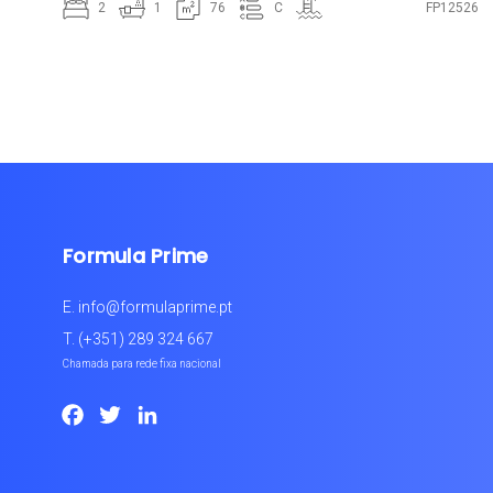
2
1
76
C
FP12526
Formula Prime
E.
info@formulaprime.pt
T.
(+351) 289 324 667
Chamada para rede fixa nacional
Facebook
Twitter
LinkedIn