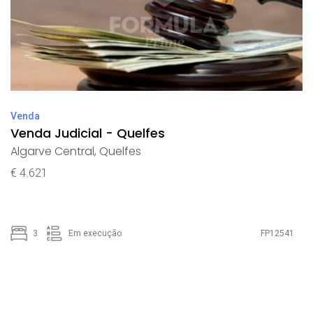
Venda
Venda Judicial - Quelfes
Algarve Central
,
Quelfes
€ 4.621
3
Em execução
FP12541