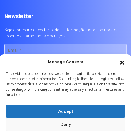
Newsletter
Seja o primeiro a receber toda a informação sobre os nossos
produtos, campanhas e serviços.
Manage Consent
To provide the best experiences, we use technologies like cookies to store
and/or access device information. Consenting to these technologies will allow
us to process data such as browsing behavior or unique IDs on this site. Not
consenting or withdrawing consent, may adversely affect certain features and
functions.
Português
Accept
Política de Privacidade
Política de Cookies
Livro de Reclamações Online
Deny
© 2026
Formula Prime