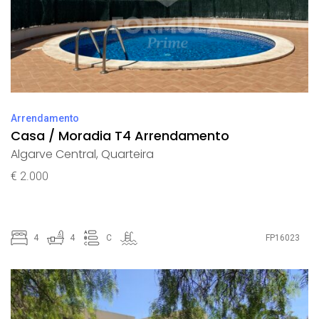
Arrendamento
Casa / Moradia T4 Arrendamento
Algarve Central
,
Quarteira
€ 2.000
4
4
C
FP16023