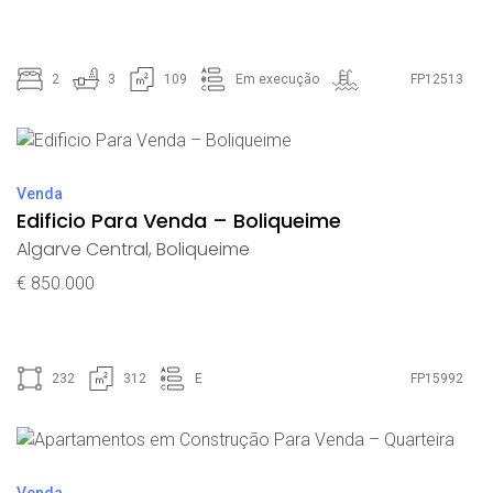
2
3
109
Em execução
FP12513
Venda
Edificio Para Venda – Boliqueime
Algarve Central
,
Boliqueime
€ 850.000
232
312
E
FP15992
Venda