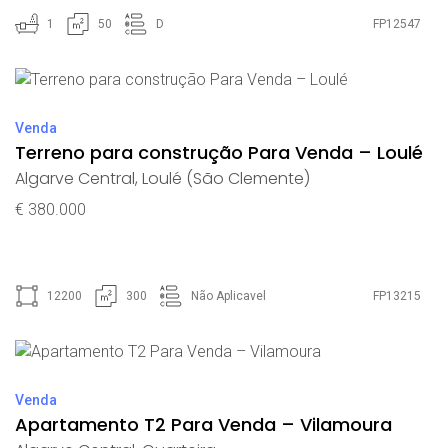
1
50
D
FP12547
Venda
Terreno para construção Para Venda – Loulé
Algarve Central
,
Loulé (São Clemente)
€ 380.000
12200
300
Não Aplicavel
FP13215
Venda
Apartamento T2 Para Venda – Vilamoura