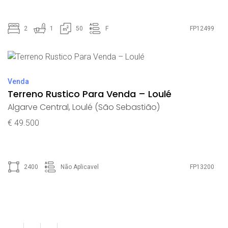
2
1
50
F
FP12499
Venda
Terreno Rustico Para Venda – Loulé
Algarve Central
,
Loulé (São Sebastião)
€ 49.500
2400
Não Aplicavel
FP13200