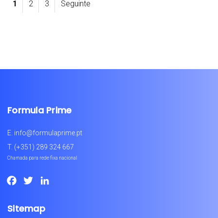
1
2
3
Seguinte
Formula Prime
E.
info@formulaprime.pt
T.
(+351) 289 324 667
Chamada para rede fixa nacional
Facebook
Twitter
LinkedIn
Sitemap