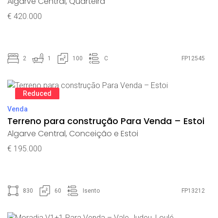
Algarve Central
,
Quarteira
€ 420.000
2
1
100
C
FP12545
Reduced
Venda
Terreno para construção Para Venda – Estoi
Algarve Central
,
Conceição e Estoi
€ 195.000
830
60
Isento
FP13212