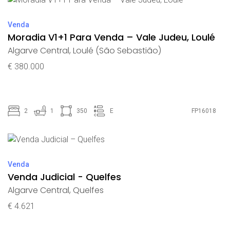
Venda
Moradia V1+1 Para Venda – Vale Judeu, Loulé
Algarve Central
,
Loulé (São Sebastião)
€ 380.000
2
1
350
E
FP16018
Venda
Venda Judicial - Quelfes
Algarve Central
,
Quelfes
€ 4.621