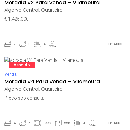
Moradia V2 Para Venda – Vilamoura
Algarve Central
,
Quarteira
€ 1.425.000
2
3
A
FP16003
Vendido
Venda
Moradia V4 Para Venda – Vilamoura
Algarve Central
,
Quarteira
Preço sob consulta
4
6
1589
556
A
FP16001