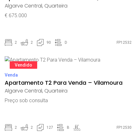
Algarve Central
,
Quarteira
€ 675.000
2
2
90
D
FP12532
Vendido
Venda
Apartamento T2 Para Venda – Vilamoura
Algarve Central
,
Quarteira
Preço sob consulta
2
2
127
B
FP12530