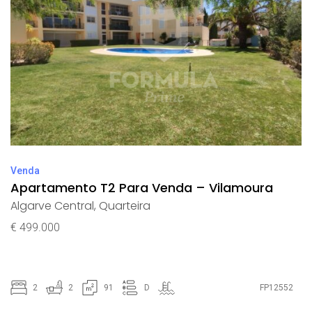
Venda
Apartamento T2 Para Venda – Vilamoura
Algarve Central
,
Quarteira
€ 499.000
2
2
91
D
FP12552