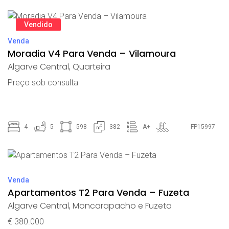
Vendido
Venda
Moradia V4 Para Venda – Vilamoura
Algarve Central
,
Quarteira
Preço sob consulta
4
5
598
382
A+
FP15997
Venda
Apartamentos T2 Para Venda – Fuzeta
Algarve Central
,
Moncarapacho e Fuzeta
€ 380.000