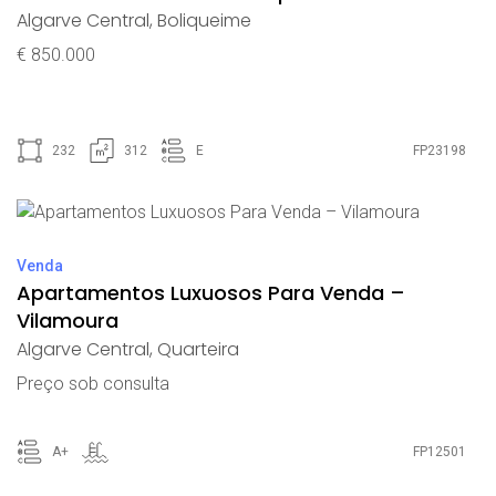
Algarve Central
,
Boliqueime
€ 850.000
232
312
E
FP23198
Venda
Apartamentos Luxuosos Para Venda –
Vilamoura
Algarve Central
,
Quarteira
Preço sob consulta
A+
FP12501