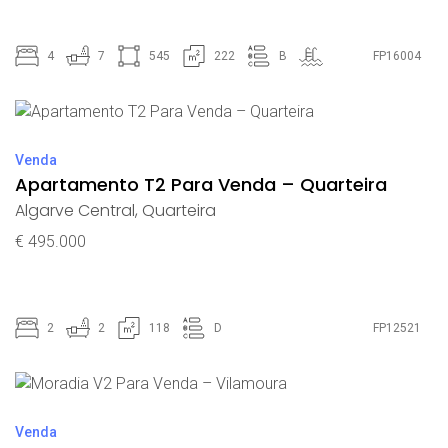
4
7
545
222
B
FP16004
Venda
Apartamento T2 Para Venda – Quarteira
Algarve Central
,
Quarteira
€ 495.000
2
2
118
D
FP12521
Venda