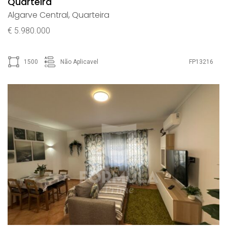
Quarteira
Algarve Central
,
Quarteira
€ 5.980.000
1500
Não Aplicavel
FP13216