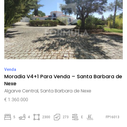
Venda
Moradia V4+1 Para Venda – Santa Barbara de
Nexe
Algarve Central
,
Santa Barbara de Nexe
€ 1.360.000
5
4
2300
273
E
FP16013