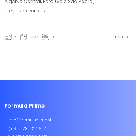
Algarve Central
,
Faro (Sé e São Pedro)
Preço sob consulta
7
1132
D
FP23193
Formula Prime
E.
info@formulaprime.pt
T.
(+351) 289 324 667
Chamada para rede fixa nacional