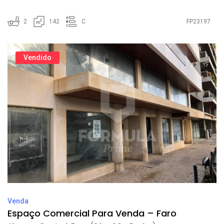
2
142
C
FP23197
Vendido
Venda
Espaço Comercial Para Venda – Faro