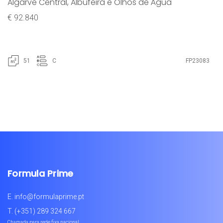
Algarve Central
,
Albufeira e Olhos de Água
€ 92.840
51
C
FP23083
Formula Prime
E.
info@formulaprime.pt
T.
(+351) 289 324 667
Chamada para rede fixa nacional