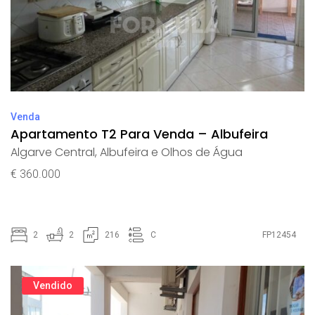
Venda
Apartamento T2 Para Venda – Albufeira
Algarve Central
,
Albufeira e Olhos de Água
€ 360.000
2
2
216
C
FP12454
Vendido