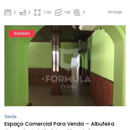
2
3
1100
158
E
FP15946
Vendido
Venda
Espaço Comercial Para Venda – Albufeira