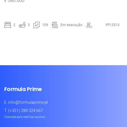
€ 380.000
2
3
109
Em execução
FP12513
Formula Prime
E.
info@formulaprime.pt
T.
(+351) 289 324 667
Chamada para rede fixa nacional