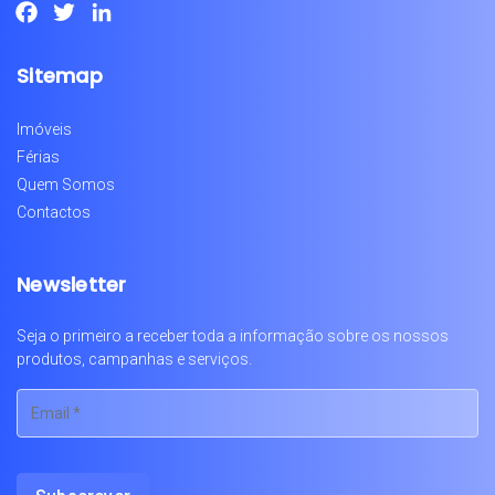
Facebook
Twitter
LinkedIn
Sitemap
Imóveis
Férias
Quem Somos
Contactos
Newsletter
Seja o primeiro a receber toda a informação sobre os nossos
produtos, campanhas e serviços.