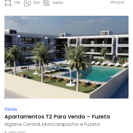
196
554
Isento
FP13181
Venda
Apartamentos T2 Para Venda – Fuzeta
Algarve Central
,
Moncarapacho e Fuzeta