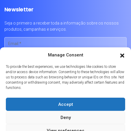
Newsletter
Seja o primeiro a receber toda a informação sobre os nossos
produtos, campanhas e serviços.
Manage Consent
To provide the best experiences, we use technologies like cookies to store
and/or access device information. Consenting to these technologies will allow
us to process data such as browsing behavior or unique IDs on this site. Not
consenting or withdrawing consent, may adversely affect certain features and
functions.
Português
English
Français
Accept
Política de Privacidade
Política de Cookies
Livro de Reclamações Online
Deny
© 2026
Formula Prime
Licença Imobiliária No. AMI-9347 | APEMIP 4869
View preferences