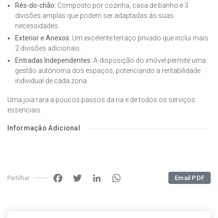
Rés-do-chão:
Composto por cozinha, casa de banho e 3
divisões amplas que podem ser adaptadas às suas
necessidades.
Exterior e Anexos:
Um excelente terraço privado que inclui mais
2 divisões adicionais.
Entradas Independentes:
A disposição do imóvel permite uma
gestão autónoma dos espaços, potenciando a rentabilidade
individual de cada zona.
Uma joia rara a poucos passos da ria e de todos os serviços
essenciais.
Informação Adicional
Facebook
Twitter
LinkedIn
WhatsApp
Email PDF
Partilhar