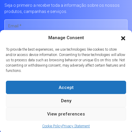
Seja o primeiro a receber toda a informação sobre os nossos
produtos, campanhas e serviços.
Manage Consent
To provide the best experiences, we use technologies like cookies to store
and/or access device information. Consenting to these technologies will allow
us to process data such as browsing behavior or unique IDs on this site. Not
consenting or withdrawing consent, may adversely affect certain features and
functions.
Português
Accept
Política de Privacidade
Política de Cookies
Livro de Reclamações Online
Deny
© 2026
Formula Prime
Licença Imobiliária No. AMI-9347 | APEMIP 4869
View preferences
Powered by
Websystems
Cookie Policy
Privacy Statement