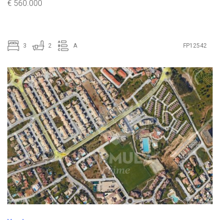
€ 560.000
3
2
A
FP12542