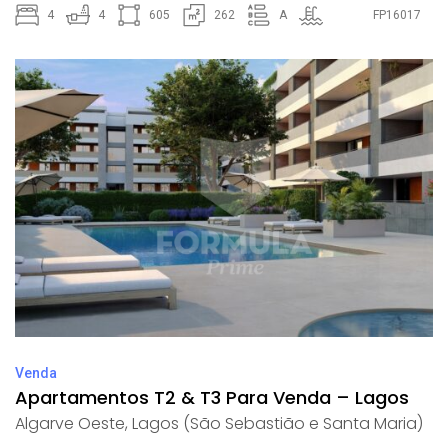
4
4
605
262
A
FP16017
Venda
Apartamentos T2 & T3 Para Venda – Lagos
Algarve Oeste
,
Lagos (São Sebastião e Santa Maria)