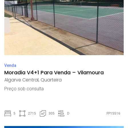
Venda
Moradia V4+1 Para Venda – Vilamoura
Algarve Central
,
Quarteira
Preço sob consulta
5
2715
305
D
FP15516