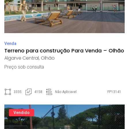
Venda
Terreno para construção Para Venda – Olhão
Algarve Central
,
Olhão
Preço sob consulta
3335
4158
Não Aplicavel
FP13141
Vendido