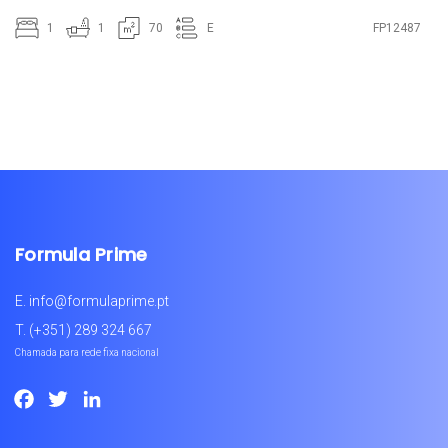
1
1
70
E
FP12487
Formula Prime
E.
info@formulaprime.pt
T.
(+351) 289 324 667
Chamada para rede fixa nacional
Facebook
Twitter
LinkedIn