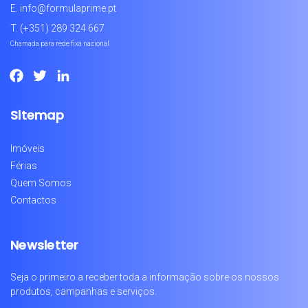
E.
info@formulaprime.pt
T.
(+351) 289 324 667
Chamada para rede fixa nacional
Facebook
Twitter
LinkedIn
Sitemap
Imóveis
Férias
Quem Somos
Contactos
Newsletter
Seja o primeiro a receber toda a informação sobre os nossos
produtos, campanhas e serviços.