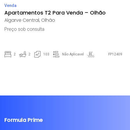
Venda
Apartamentos T2 Para Venda – Olhão
Algarve Central
,
Olhão
Preço sob consulta
2
2
103
Não Aplicavel
FP12409
Formula Prime