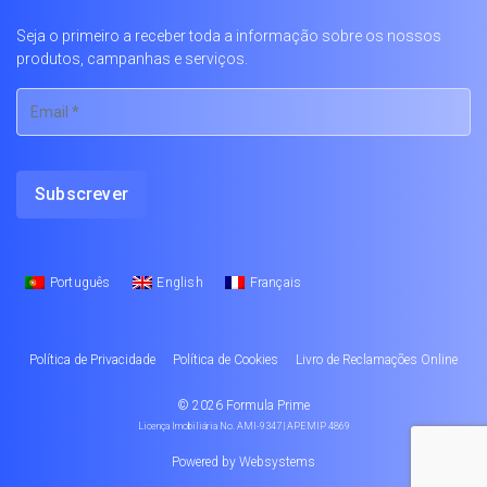
Seja o primeiro a receber toda a informação sobre os nossos
produtos, campanhas e serviços.
Português
English
Français
Política de Privacidade
Política de Cookies
Livro de Reclamações Online
© 2026
Formula Prime
Licença Imobiliária No. AMI-9347 | APEMIP 4869
Powered by
Websystems