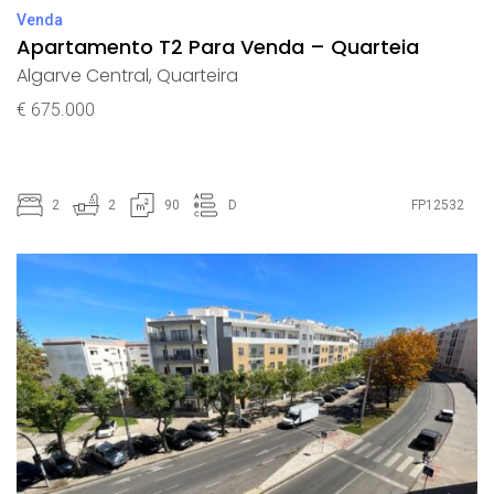
Venda
Apartamento T2 Para Venda – Quarteia
Algarve Central
,
Quarteira
€ 675.000
2
2
90
D
FP12532