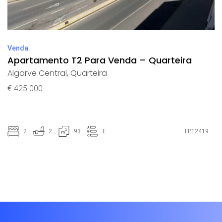
Venda
Apartamento T2 Para Venda – Quarteira
Algarve Central
,
Quarteira
€ 425.000
2
2
93
E
FP12419