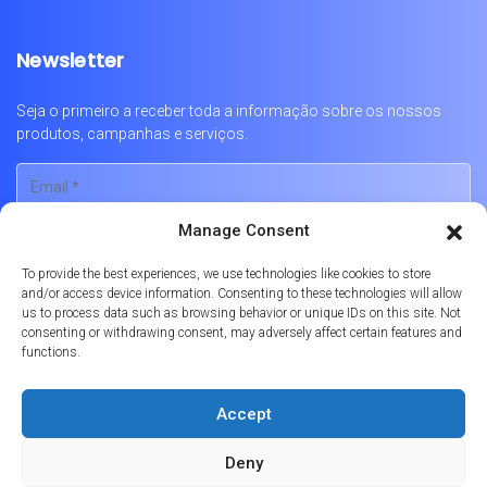
Newsletter
Seja o primeiro a receber toda a informação sobre os nossos
produtos, campanhas e serviços.
Manage Consent
To provide the best experiences, we use technologies like cookies to store
and/or access device information. Consenting to these technologies will allow
us to process data such as browsing behavior or unique IDs on this site. Not
consenting or withdrawing consent, may adversely affect certain features and
functions.
Português
Accept
Política de Privacidade
Política de Cookies
Livro de Reclamações Online
Deny
© 2026
Formula Prime