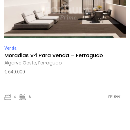
Venda
Moradias V4 Para Venda – Ferragudo
Algarve Oeste
,
Ferragudo
€ 640.000
4
A
FP15991