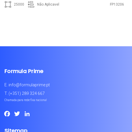
25000
Não Aplicavel
FP13206
Formula Prime
E.
info@formulaprime.pt
T.
(+351) 289 324 667
Chamada para rede fixa nacional
Facebook
Twitter
LinkedIn
Sitemap