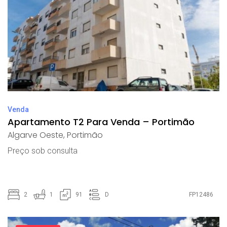
Venda
Apartamento T2 Para Venda – Portimão
Algarve Oeste
,
Portimão
Preço sob consulta
2
1
91
D
FP12486