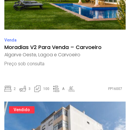
Venda
Moradias V2 Para Venda – Carvoeiro
Algarve Oeste
,
Lagoa e Carvoeiro
Preço sob consulta
2
3
100
A
FP16007
Vendido