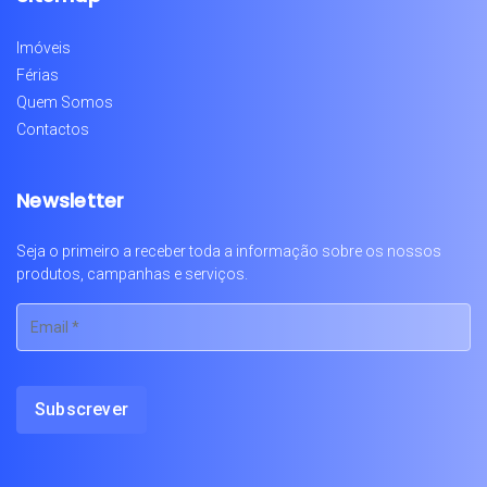
Imóveis
Férias
Quem Somos
Contactos
Newsletter
Seja o primeiro a receber toda a informação sobre os nossos
produtos, campanhas e serviços.