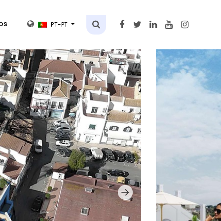
os
PT-PT