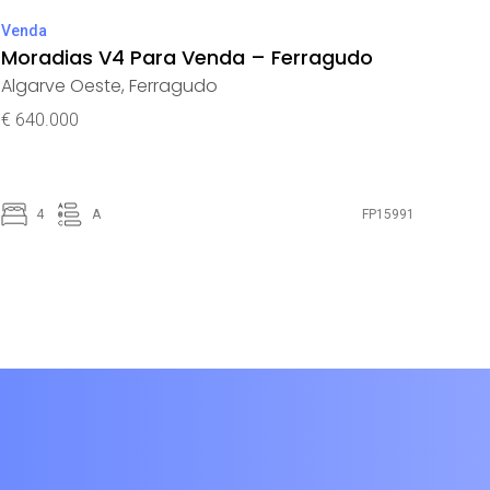
Venda
Moradias V4 Para Venda – Ferragudo
Algarve Oeste
,
Ferragudo
€ 640.000
4
A
FP15991