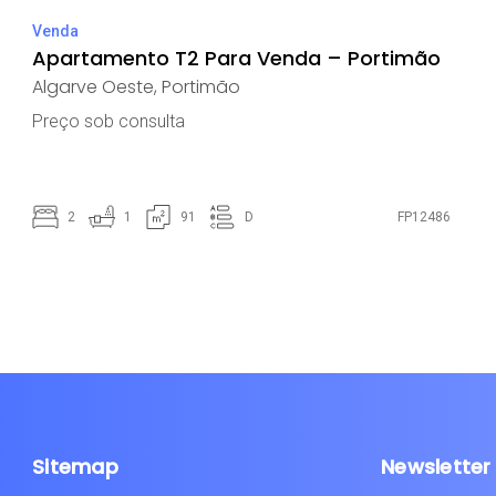
Venda
Apartamento T2 Para Venda – Portimão
Algarve Oeste
,
Portimão
Preço sob consulta
2
1
91
D
FP12486
Sitemap
Newsletter