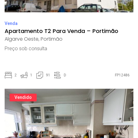
Venda
Apartamento T2 Para Venda – Portimão
Algarve Oeste
,
Portimão
Preço sob consulta
2
1
91
D
FP12486
Vendido