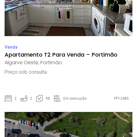
Venda
Apartamento T2 Para Venda – Portimão
Algarve Oeste
,
Portimão
Preço sob consulta
2
2
98
Em execução
FP12485