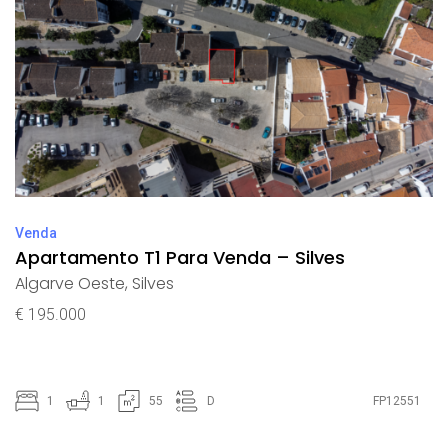
Venda
Apartamento T1 Para Venda – Silves
Algarve Oeste
,
Silves
€ 195.000
1
1
55
D
FP12551