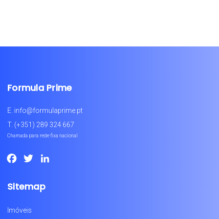
Formula Prime
E.
info@formulaprime.pt
T.
(+351) 289 324 667
Chamada para rede fixa nacional
Facebook
Twitter
LinkedIn
Sitemap
Imóveis