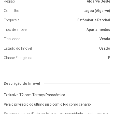
Região
Algarve Oeste
Concelho
Lagoa (Algarve)
Freguesia
Estômbar e Parchal
Tipo de Imóvel
Apartamentos
Finalidade
Venda
Estado do Imóvel
Usado
Classe Energética
F
Descrição do Imóvel
Exclusivo T2 com Terraço Panorâmico
Viva o privilégio do último piso com o Rio como cenário.
Se procura o equilíbrio perfeito entre a serenidade da natureza e o