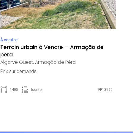
À vendre
Terrain urbain à Vendre – Armação de
pera
Algarve Ouest
,
Armação de Pêra
Prix ​​sur demande
1405
Isento
FP13196