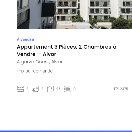
À vendre
Appartement 3 Pièces, 2 Chambres à
Vendre – Alvor
Algarve Ouest
,
Alvor
Prix ​​sur demande
2
2
96
D
FP12375