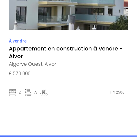
À vendre
Appartement en construction à Vendre -
Alvor
Algarve Ouest
,
Alvor
€ 570.000
2
A
FP12506