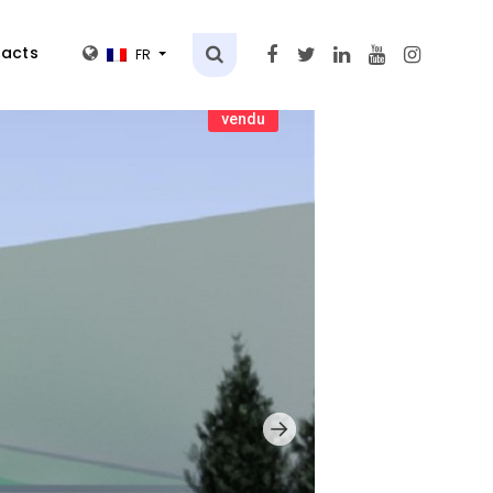
acts
FR
vendu