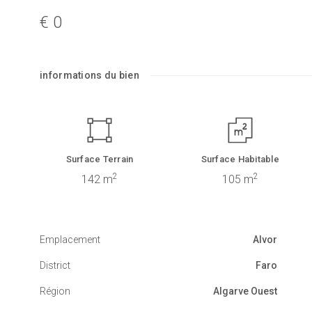
€ 0
informations du bien
Surface Terrain
Surface Habitable
2
2
142 m
105 m
Emplacement
Alvor
District
Faro
Région
Algarve Ouest