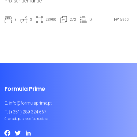
Prix ​​sur demande
3
3
23900
272
D
FP15960
Formula Prime
E.
info@formulaprime.pt
T.
(+351) 289 324 667
Chamada para rede fixa nacional
Facebook
Twitter
LinkedIn