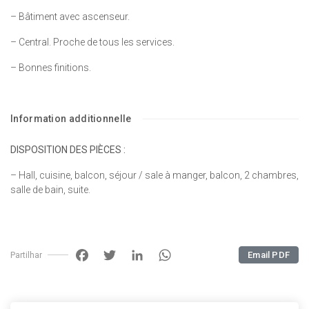
– Bâtiment avec ascenseur.
– Central. Proche de tous les services.
– Bonnes finitions.
Information additionnelle
DISPOSITION DES PIÈCES :
– Hall, cuisine, balcon, séjour / sale à manger, balcon, 2 chambres,
salle de bain, suite.
Facebook
Twitter
LinkedIn
WhatsApp
Email PDF
Partilhar