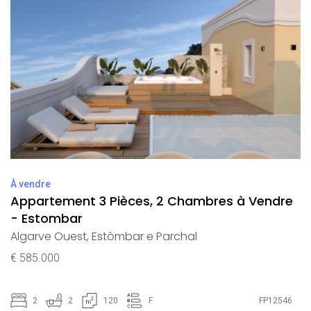
À vendre
Appartement 3 Pièces, 2 Chambres à Vendre
- Estombar
Algarve Ouest
,
Estômbar e Parchal
€ 585.000
2
2
120
F
FP12546