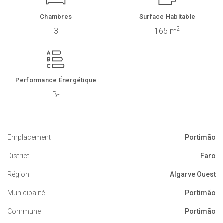
Chambres
Surface Habitable
2
3
165 m
Performance Énergétique
B-
Emplacement
Portimão
District
Faro
Région
Algarve Ouest
Municipalité
Portimão
Commune
Portimão