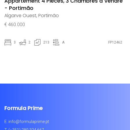
Appartement 4 Pièces, 3 Chambres à Vendre
- Portimão
Algarve Ouest
,
Portimão
€ 460.000
3
2
213
A
FP12462
Formula Prime
E.
info@formulaprime.pt
T.
(+351) 289 324 667