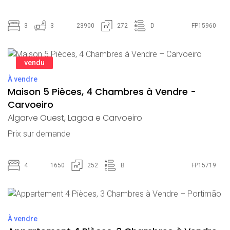
3
3
23900
272
D
FP15960
vendu
À vendre
Maison 5 Pièces, 4 Chambres à Vendre -
Carvoeiro
Algarve Ouest
,
Lagoa e Carvoeiro
Prix ​​sur demande
4
1650
252
B
FP15719
À vendre