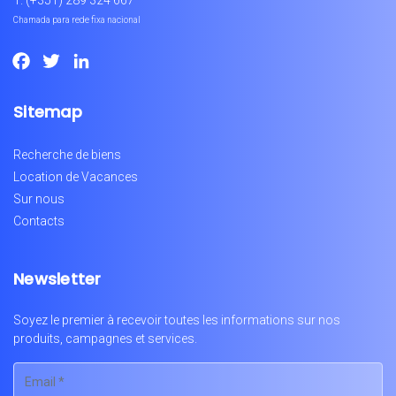
Chamada para rede fixa nacional
Facebook
Twitter
LinkedIn
Sitemap
Recherche de biens
Location de Vacances
Sur nous
Contacts
Newsletter
Soyez le premier à recevoir toutes les informations sur nos
produits, campagnes et services.