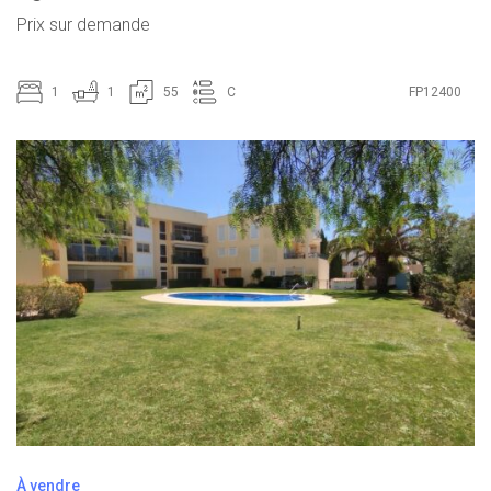
Prix ​​sur demande
1
1
55
C
FP12400
À vendre