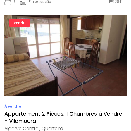
3
Em execução
FP12541
vendu
À vendre
Appartement 2 Pièces, 1 Chambres à Vendre
- Vilamoura
Algarve Central
,
Quarteira