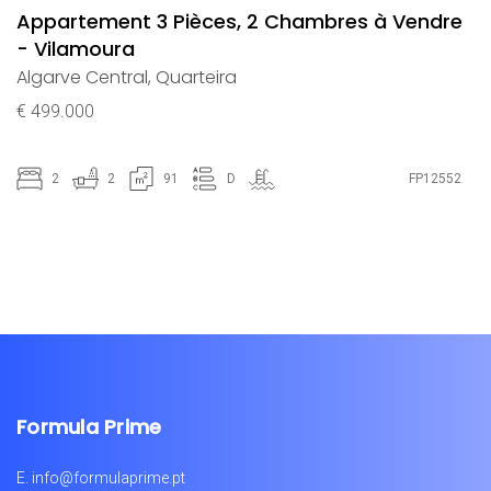
Appartement 3 Pièces, 2 Chambres à Vendre
- Vilamoura
Algarve Central
,
Quarteira
€ 499.000
2
2
91
D
FP12552
Formula Prime
E.
info@formulaprime.pt