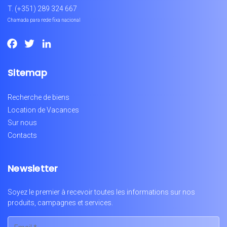
T.
(+351) 289 324 667
Chamada para rede fixa nacional
Facebook
Twitter
LinkedIn
Sitemap
Recherche de biens
Location de Vacances
Sur nous
Contacts
Newsletter
Soyez le premier à recevoir toutes les informations sur nos
produits, campagnes et services.