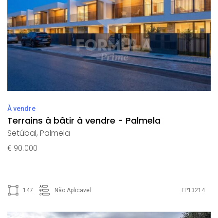
À vendre
Terrains à bâtir à vendre - Palmela
Setúbal
,
Palmela
€ 90.000
147
Não Aplicavel
FP13214