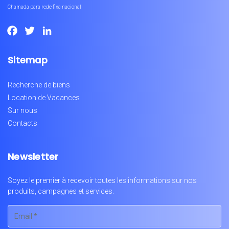
Chamada para rede fixa nacional
Facebook
Twitter
LinkedIn
Sitemap
Recherche de biens
Location de Vacances
Sur nous
Contacts
Newsletter
Soyez le premier à recevoir toutes les informations sur nos
produits, campagnes et services.