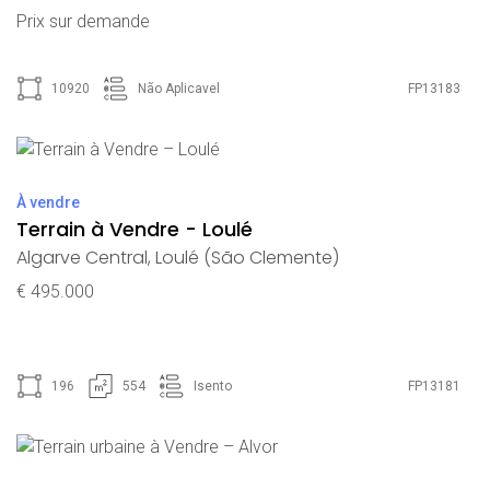
Prix ​​sur demande
10920
Não Aplicavel
FP13183
À vendre
Terrain à Vendre - Loulé
Algarve Central
,
Loulé (São Clemente)
€ 495.000
196
554
Isento
FP13181