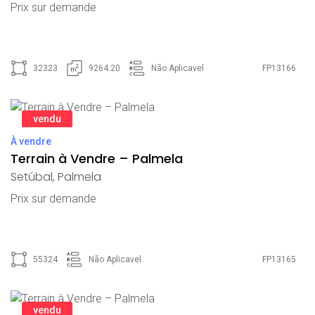
Prix ​​sur demande
32323
9264.20
Não Aplicavel
FP13166
vendu
À vendre
Terrain à Vendre – Palmela
Setúbal
,
Palmela
Prix ​​sur demande
55324
Não Aplicavel
FP13165
vendu