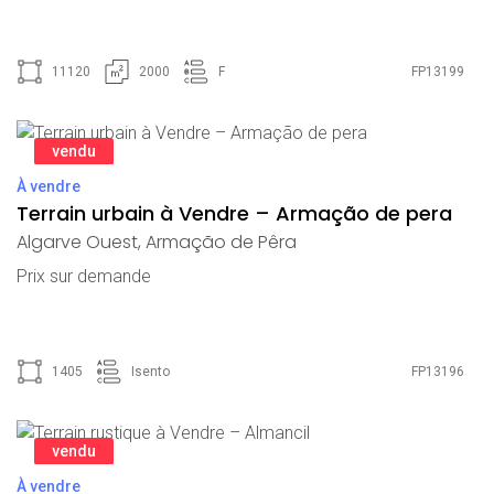
11120
2000
F
FP13199
vendu
À vendre
Terrain urbain à Vendre – Armação de pera
Algarve Ouest
,
Armação de Pêra
Prix ​​sur demande
1405
Isento
FP13196
vendu
À vendre