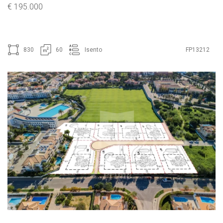
€ 195.000
830
60
Isento
FP13212