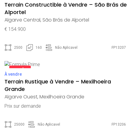
Terrain Constructible à Vendre – São Brás de
Alportel
Algarve Central
,
São Brás de Alportel
€ 154.900
2500
160
Não Aplicavel
FP13207
vendu
À vendre
Terrain Rustique à Vendre – Mexilhoeira
Grande
Algarve Ouest
,
Mexilhoeira Grande
Prix ​​sur demande
25000
Não Aplicavel
FP13206