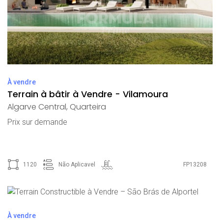
À vendre
Terrain à bâtir à Vendre - Vilamoura
Algarve Central
,
Quarteira
Prix ​​sur demande
1120
Não Aplicavel
FP13208
À vendre