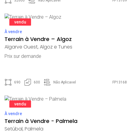
32600
Não Aplicavel
FP13169
vendu
À vendre
Terrain à Vendre – Algoz
Algarve Ouest
,
Algoz e Tunes
Prix ​​sur demande
690
600
Não Aplicavel
FP13168
vendu
À vendre
Terrain à Vendre - Palmela
Setúbal
,
Palmela