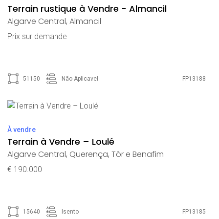
Terrain rustique à Vendre - Almancil
Algarve Central
,
Almancil
Prix ​​sur demande
51150
Não Aplicavel
FP13188
À vendre
Terrain à Vendre – Loulé
Algarve Central
,
Querença, Tôr e Benafim
€ 190.000
15640
Isento
FP13185