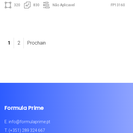
320
830
Não Aplicavel
FP13160
1
2
Prochain
Formula Prime
E.
info@formulaprime.pt
T.
(+351) 289 324 667